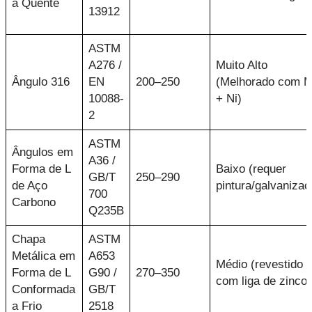
a Quente
13912
ASTM
A276 /
Muito Alto
Ângulo 316
EN
200–250
(Melhorado com 
10088-
+ Ni)
2
ASTM
Ângulos em
A36 /
Forma de L
Baixo (requer
GB/T
250–290
de Aço
pintura/galvanizaç
700
Carbono
Q235B
Chapa
ASTM
Metálica em
A653
Médio (revestido
Forma de L
G90 /
270–350
com liga de zinco)
Conformada
GB/T
a Frio
2518