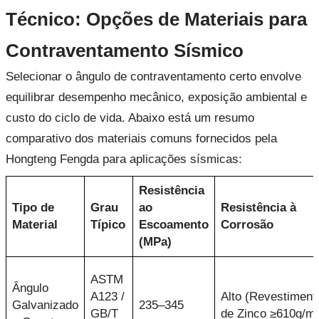
Técnico: Opções de Materiais para
Contraventamento Sísmico
Selecionar o ângulo de contraventamento certo envolve
equilibrar desempenho mecânico, exposição ambiental e
custo do ciclo de vida. Abaixo está um resumo
comparativo dos materiais comuns fornecidos pela
Hongteng Fengda para aplicações sísmicas:
Resistência
Tipo de
Grau
ao
Resistência à
Material
Típico
Escoamento
Corrosão
(MPa)
ASTM
Ângulo
A123 /
Alto (Revestiment
Galvanizado
235–345
GB/T
de Zinco ≥610g/m²